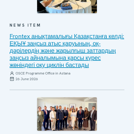
NEWS ITEM
Frontex анықтамалығы Қазақстанға келді:
ЕҚЫҰ заңсыз атыс қаруының, оқ-
дәрілердің және жарылғыш заттардың
заңсыз айналымына қарсы күрес
жөніндегі оқу циклін бастады
OSCE Programme Office in Astana
26 June 2026