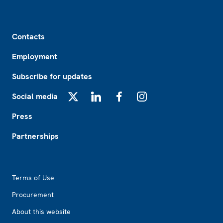
Footer
Contacts
Employment
Subscribe for updates
Social media
X
LinkedIn
Facebook
Instagram
Press
Partnerships
Footer2
Terms of Use
Procurement
About this website