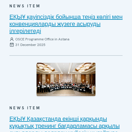
NEWS ITEM
ЕҚЫҰ қауіпсіздік бойынша теңіз көлігі мен
конвенцияларды жүзеге асыруды
ілгерілетеді
OSCE Programme Office in Astana
31 December 2025
NEWS ITEM
ЕҚЫҰ Қазақстанда екінші қарқынды
құқықтық тренинг бағдарламасы арқылы