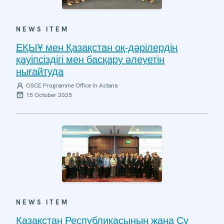
NEWS ITEM
ЕҚЫҰ мен Қазақстан оқ-дәрілердің
қауіпсіздігі мен басқару әлеуетін
нығайтуда
OSCE Programme Office in Astana
15 October 2025
NEWS ITEM
Қазақстан Республикасының жаңа Су