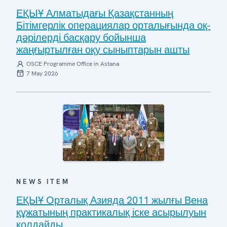
ЕҚЫҰ Алматыдағы Қазақстанның
Бітімгерлік операциялар орталығында оқ-
дәрілерді басқару бойынша
жаңғыртылған оқу сыныптарын ашты
OSCE Programme Office in Astana
7 May 2026
NEWS ITEM
ЕҚЫҰ Орталық Азияда 2011 жылғы Вена
құжатының практикалық іске асырылуын
қолдайды.