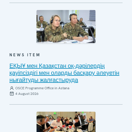
NEWS ITEM
ЕҚЫҰ мен Қазақстан оқ-дәрілердің
қауіпсіздігі мен оларды басқару әлеуетін
нығайтуды жалғастыруда
OSCE Programme Office in Astana
4 August 2026