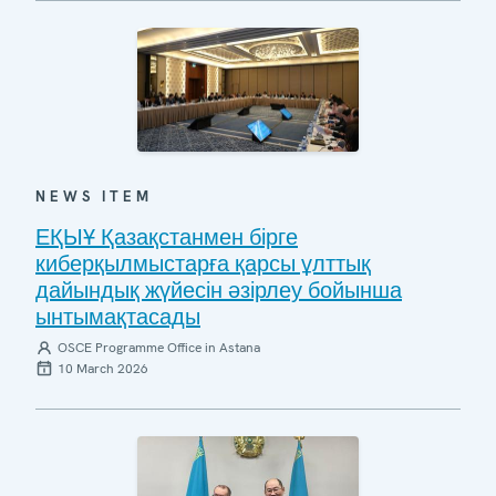
NEWS ITEM
ЕҚЫҰ Қазақстанмен бірге
киберқылмыстарға қарсы ұлттық
дайындық жүйесін әзірлеу бойынша
ынтымақтасады
OSCE Programme Office in Astana
10 March 2026