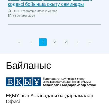
кодексі бойынша оқыту семинары
OSCE Programme Office in Astana
14 October 2025
‹‹
‹
1
2
3
›
››
Байланыс
ЕҚЫҰ-ның Астанадағы бағдарламалар
Офисі