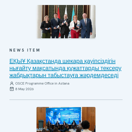
NEWS ITEM
ЕҚЫҰ Қазақстанда шекара қауіпсіздігін
нығайту мақсатында құжаттарды тексеру
жабдықтарын табыстауға жәрдемдеседі
OSCE Programme Office in Astana
8 May 2026