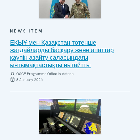
NEWS ITEM
ЕҚЫҰ мен Қазақстан төтенше
жағдайларды басқару және апаттар
қаупін азайту саласындағы
ынтымақтастықты нығайтты
OSCE Programme Office in Astana
8 January 2026