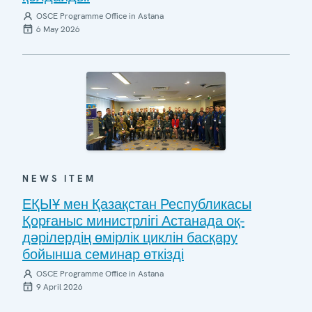
OSCE Programme Office in Astana
6 May 2026
NEWS ITEM
ЕҚЫҰ мен Қазақстан Республикасы
Қорғаныс министрлігі Астанада оқ-
дәрілердің өмірлік циклін басқару
бойынша семинар өткізді
OSCE Programme Office in Astana
9 April 2026