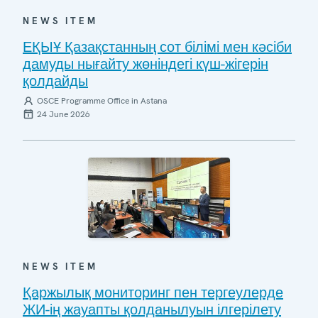
NEWS ITEM
ЕҚЫҰ Қазақстанның сот білімі мен кәсіби
дамуды нығайту жөніндегі күш-жігерін
қолдайды
OSCE Programme Office in Astana
24 June 2026
NEWS ITEM
Қаржылық мониторинг пен тергеулерде
ЖИ-ің жауапты қолданылуын ілгерілету