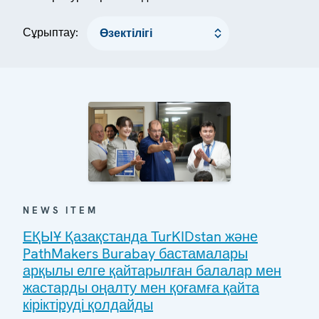
Сұрыптау:
NEWS ITEM
ЕҚЫҰ Қазақстанда TurKIDstan және
PathMakers Burabay бастамалары
арқылы елге қайтарылған балалар мен
жастарды оңалту мен қоғамға қайта
кіріктіруді қолдайды