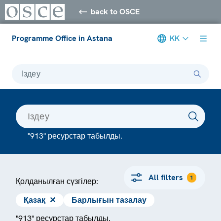
back to OSCE
Programme Office in Astana
KK
Іздеу
"913" ресурстар табылды.
All filters
1
Қолданылған сүзгілер:
Қазақ
✕
Барлығын тазалау
"913" ресурстар табылды.