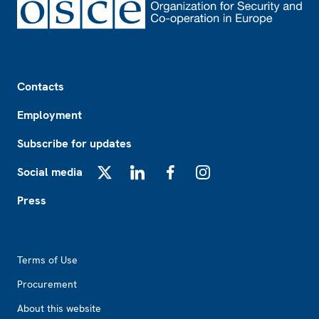
Footer
Contacts
Employment
Subscribe for updates
Social media
X
LinkedIn
Facebook
Instagram
Press
Footer2
Terms of Use
Procurement
About this website