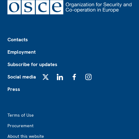
Footer
Contacts
Employment
Subscribe for updates
Social media
X
LinkedIn
Facebook
Instagram
Press
Footer2
Terms of Use
Procurement
About this website