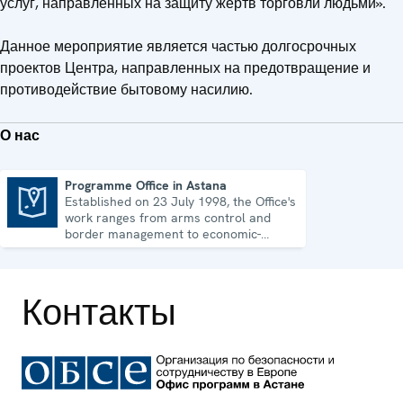
услуг, направленных на защиту жертв торговли людьми».
Данное мероприятие является частью долгосрочных
проектов Центра, направленных на предотвращение и
противодействие бытовому насилию.
О нас
Programme Office in Astana
Established on 23 July 1998, the Office's
Programme Office in Astana
work ranges from arms control and
border management to economic-
environmental issues and human rights.
Контакты