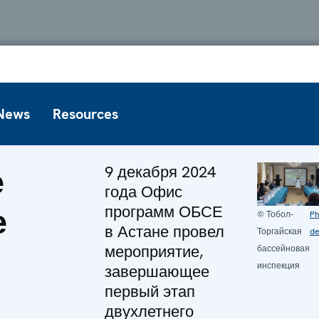
News
Resources
е
9 декабря 2024
года Офис
е
программ ОБСЕ
© Тобол-
Ph
в Астане провел
Торгайская
de
мероприятие,
бассейновая
инспекция
завершающее
первый этап
двухлетнего