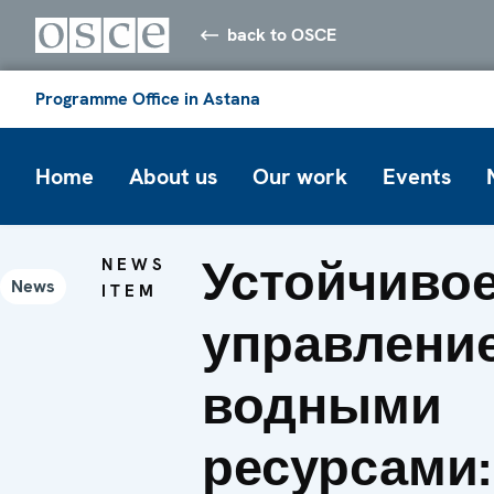
back to OSCE
Programme Office in Astana
Home
About us
Our work
Events
Устойчиво
NEWS
News
ITEM
управлени
водными
ресурсами: