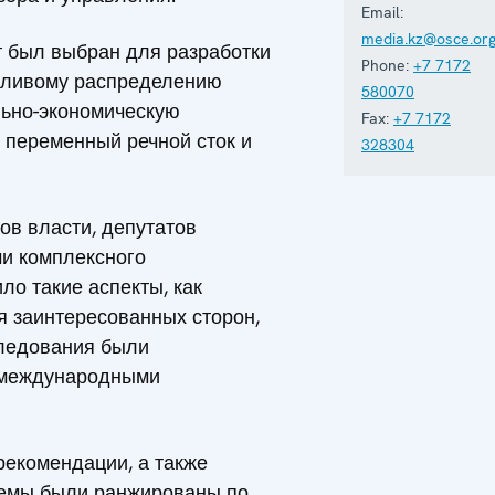
Email:
media.kz@osce.or
т был выбран для разработки
Phone:
+7 7172
едливому распределению
580070
льно-экономическую
Fax:
+7 7172
к переменный речной сток и
328304
ов власти, депутатов
ми комплексного
ло такие аспекты, как
я заинтересованных сторон,
следования были
с международными
екомендации, а также
лемы были ранжированы по