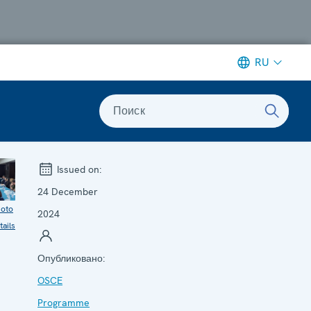
RU
Поиск
Issued on:
24 December
oto
2024
tails
Опубликовано:
OSCE
Programme