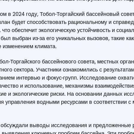
ом в 2024 году, Тобол-Торгайский бассейновый сове
 план будет способствовать рациональному и справ
 что обеспечит экологическую устойчивость и социа
 был выбран из-за его уникальных вызовов, такие ка
е изменением климата.
ол-Торгайского бассейнового совета, местных орган
ного сектора. Участники ознакомились с результата
анием интервью и фокус-групп. Исследование охвати
качество и использование, механизмы взаимодействи
кие и экологические риски. На основании данных ис
я управления водными ресурсами в соответствии 
о обсуждали выводы исследования и предложенные р
я выявления ключевых проблем бассейна. Эти проб