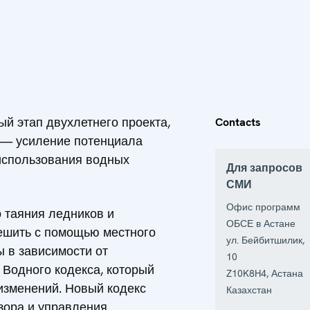
й этап двухлетнего проекта,
Contacts
а — усиление потенциала
 использования водных
Для запросов
СМИ
Офис программ
о таяния ледников и
ОБСЕ в Астане
решить с помощью местного
ул. Бейбитшилик,
 в зависимости от
10
 Водного кодекса, который
Z10K8H4
,
Астана
изменений. Новый кодекс
Казахстан
зора и управления.