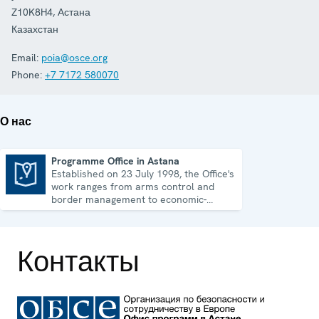
Z10K8H4
,
Астана
Казахстан
Email:
poia@osce.org
Phone:
+7 7172 580070
О нас
Programme Office in Astana
Established on 23 July 1998, the Office's
Programme Office in Astana
work ranges from arms control and
border management to economic-
environmental issues and human rights.
Контакты