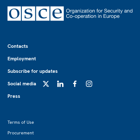
Footer
Contacts
Employment
Subscribe for updates
Social media
X
LinkedIn
Facebook
Instagram
Press
Footer2
Terms of Use
Procurement