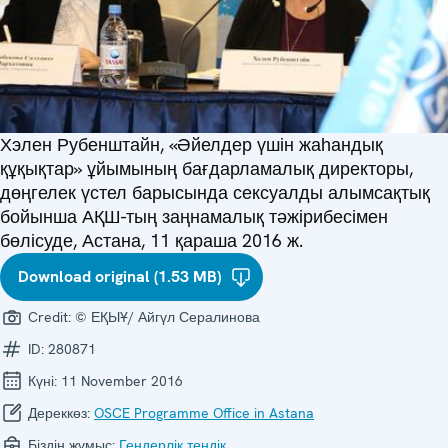
Хэлен Рубенштайн, «Әйелдер үшін жаһандық
құқықтар» ұйымының бағдарламалық директоры,
дөңгелек үстел барысында сексуалды алымсақтық
бойынша АҚШ-тың заңнамалық тәжірибесімен
бөлісуде, Астана, 11 қараша 2016 ж.
Download original (1.53 MB)
Credit:
© ЕҚЫҰ/ Айгүл Сералинова
ID:
280871
Күні:
11 November 2016
Дереккөз:
OSCE Programme Office in Astana
Біздің жұмыс:
Гендерлік теңдік