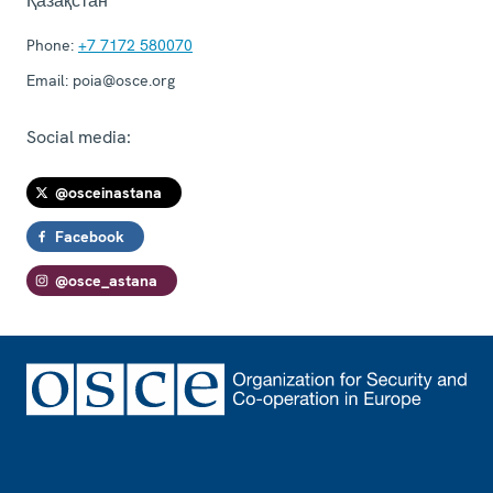
Қазақстан
Phone:
+7 7172 580070
Email:
poia@osce.org
Social media:
@osceinastana
Facebook
@osce_astana
Footer