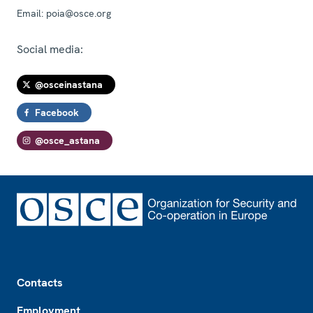
Email:
poia@osce.org
Social media:
@osceinastana
Facebook
@osce_astana
Footer
Contacts
Employment