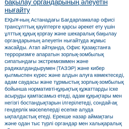
бақылау органдарының әлеуетін
нығайту
ЕҚЫҰ-ның Астанадағы Бағдарламалар офисі
трансұлттық қауіптерге қарсы әрекет ету үшін
ұлттық құқық қорғау және шекаралық бақылау
органдарының әлеуетін нығайтуда жұмыс
жасайды. Атап айтқанда, Офис Қазақстанға
терроризмге апаратын зорлық-зомбылық
сипатындағы экстремизммен және
радикалдандырумен (ТАЗЭР) және кибер
қылмыспен күрес және алдын алуға көмектеседі,
адам саудасы және тұрмыстық зорлық-зомбылық
бойынша нормативті-құқықтық құжаттарды іске
асыруды қамтасамыз етеді, адам құқықтары мен
негізгі бостандықтарын ілгерілетеді, сондай-ақ
гендерлік мәселелерді есепке алуда
ықпалдастық етеді. Ерекше назар аймақтағы
және одан тыс түрлі органдар мен халықаралық