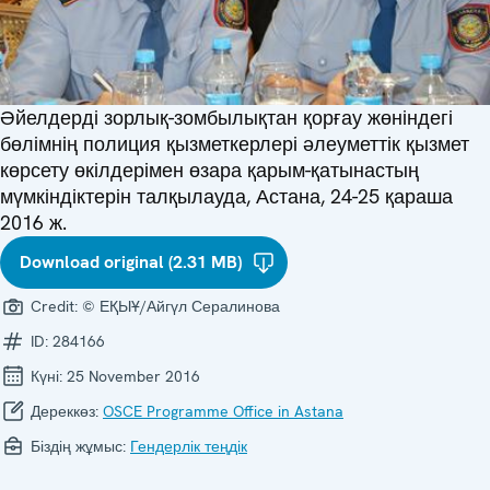
Әйелдерді зорлық-зомбылықтан қорғау жөніндегі
бөлімнің полиция қызметкерлері әлеуметтік қызмет
көрсету өкілдерімен өзара қарым-қатынастың
мүмкіндіктерін талқылауда, Астана, 24-25 қараша
2016 ж.
Download original (2.31 MB)
Credit:
© ЕҚЫҰ/Айгүл Сералинова
ID:
284166
Күні:
25 November 2016
Дереккөз:
OSCE Programme Office in Astana
Біздің жұмыс:
Гендерлік теңдік