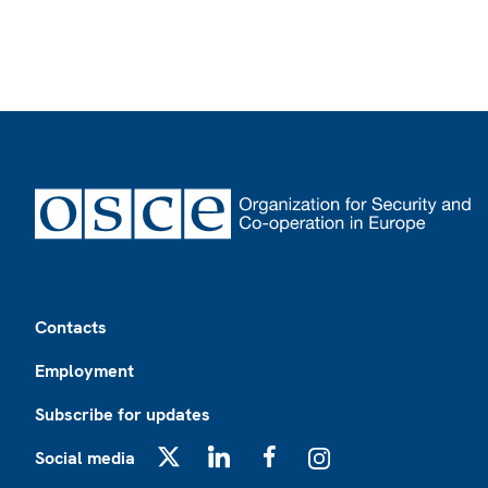
Footer
Contacts
Employment
Subscribe for updates
Social media
X
LinkedIn
Facebook
Instagram