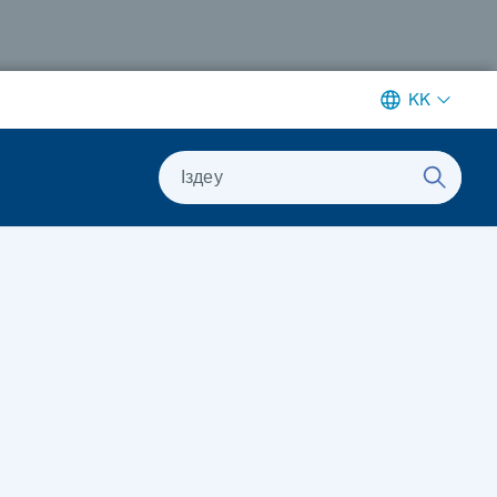
KK
Іздеу