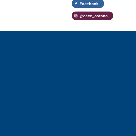
Facebook
@osce_astana