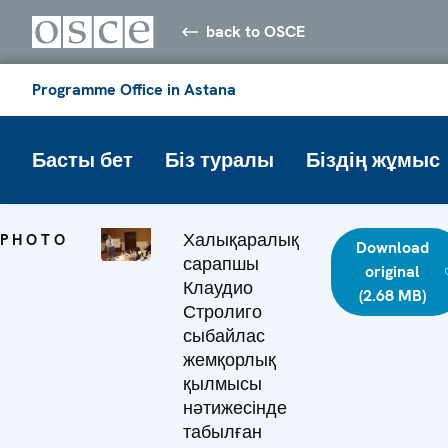
back to OSCE
Programme Office in Astana
Басты бет
Біз туралы
Біздің жұмыс
Халықаралық
PHOTO
Download
сарапшы
original
Клаудио
(2.68 MB)
Стролиго
сыбайлас
жемқорлық
қылмысы
нәтижесінде
табылған