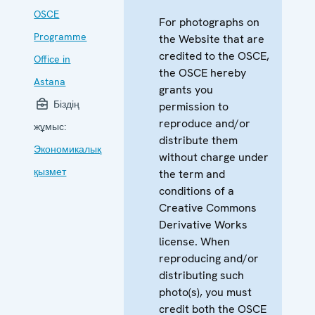
OSCE
For photographs on
Programme
the Website that are
credited to the OSCE,
Office in
the OSCE hereby
Astana
grants you
Біздің
permission to
reproduce and/or
жұмыс:
distribute them
Экономикалық
without charge under
қызмет
the term and
conditions of a
Creative Commons
Derivative Works
license. When
reproducing and/or
distributing such
photo(s), you must
credit both the OSCE