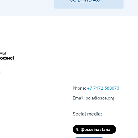
і
Phone:
+7 7172 580070
Email:
poia@osce.org
Social media:
@osceinastana