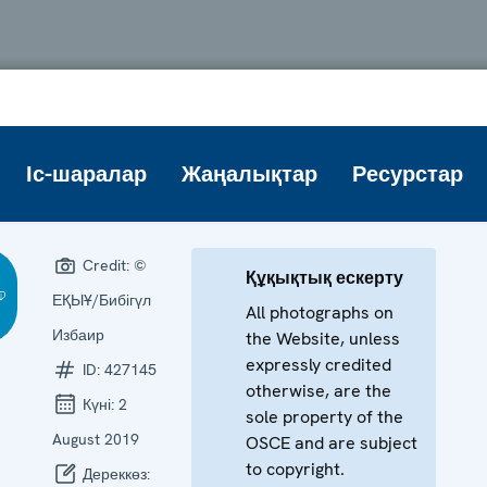
Іс-шаралар
Жаңалықтар
Ресурстар
Credit:
©
Құқықтық ескерту
ЕҚЫҰ/Бибігүл
All photographs on
Избаир
the Website, unless
expressly credited
ID:
427145
otherwise, are the
Күні:
2
sole property of the
August 2019
OSCE and are subject
to copyright.
Дереккөз: