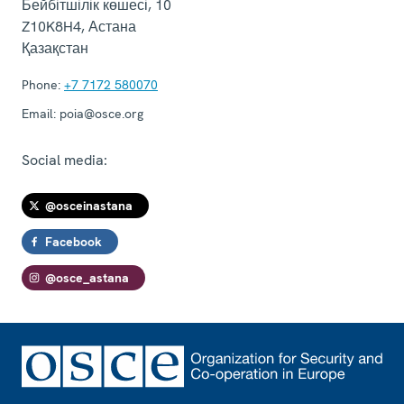
Бейбітшілік көшесі, 10
Z10K8H4
,
Астана
Қазақстан
Phone:
+7 7172 580070
Email:
poia@osce.org
Social media:
@osceinastana
Facebook
@osce_astana