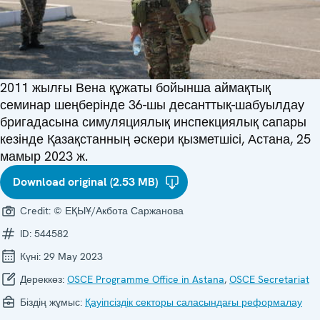
2011 жылғы Вена құжаты бойынша аймақтық
семинар шеңберінде 36-шы десанттық-шабуылдау
бригадасына симуляциялық инспекциялық сапары
кезінде Қазақстанның әскери қызметшісі, Астана, 25
мамыр 2023 ж.
Download original (2.53 MB)
Credit:
© ЕҚЫҰ/Акбота Саржанова
ID:
544582
Күні:
29 May 2023
Дереккөз:
OSCE Programme Office in Astana
,
OSCE Secretariat
Біздің жұмыс:
Қауіпсіздік секторы саласындағы реформалау