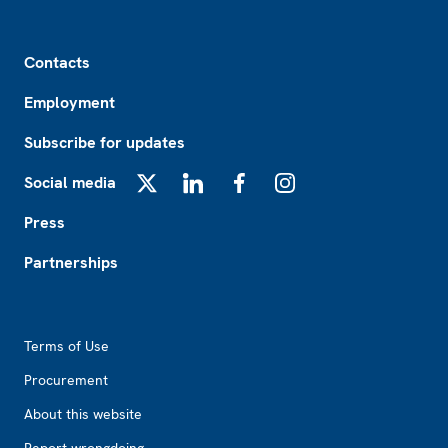
Footer
Contacts
Employment
Subscribe for updates
Social media
X
LinkedIn
Facebook
Instagram
Press
Partnerships
Footer2
Terms of Use
Procurement
About this website