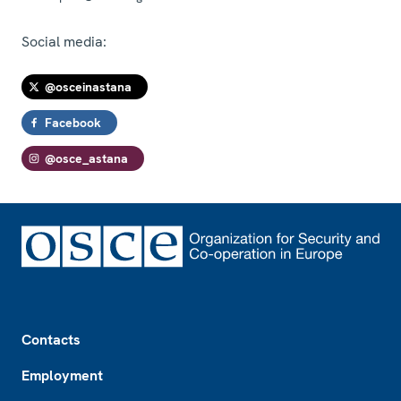
Social media:
@osceinastana
Facebook
@osce_astana
Footer
Contacts
Employment