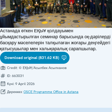
Астанада өткен ЕҚЫҰ қолдауымен
ұйымдастырылған семинар барысында оқ-дәрілерді
басқару мәселелерін талқылаған жоғары деңгейдегі
қатысушылар мен халықаралық сарапшылар.
Download original (831.62 KB)
Credit:
© ЕҚЫҰ/Асылбек Асылханов
ID:
663031
Күні:
9 April 2026
Дереккөз:
OSCE Programme Office in Astana