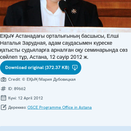
ЕҚЫҰ Астанадағы орталығының басшысы, Елші
Наталья Зарудная, адам саудасымен күреске
қатысты судьяларға арналған оқу семинарында сөз
сөйлеп тұр, Астана, 12 сәуір 2012 ж.
Download original (372.37 KB)
Credit:
© ЕҚЫҰ/Мария Дубовицкая
ID:
89662
Күні:
12 April 2012
Дереккөз:
OSCE Programme Office in Astana