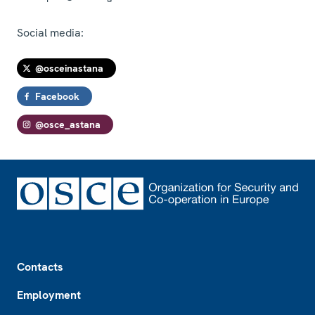
Social media:
@osceinastana
Facebook
@osce_astana
Footer
Contacts
Employment