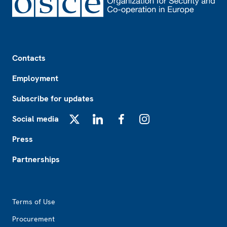
Footer
Contacts
Employment
Subscribe for updates
Social media
X
LinkedIn
Facebook
Instagram
Press
Partnerships
Footer2
Terms of Use
Procurement