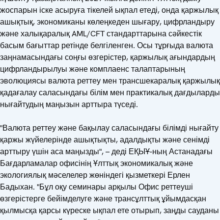
жоспарын іске асыруға тікелей ықпал етеді, онда қаржылық
ашықтық, экономиканы көлеңкеден шығару, цифрландыру
және халықаралық AML/CFT стандарттарына сәйкестік
басым бағыттар ретінде белгіленген. Осы тұрғыда валюта
заңнамасындағы соңғы өзгерістер, қаржылық ағындардың
цифрландырылуы және комплаенс талаптарының
эволюциясы валюта реттеу мен трансшекаралық қаржылық
қадағалау саласындағы білім мен практикалық дағдыларды
нығайтудың маңызын арттыра түседі.
"Валюта реттеу және бақылау саласындағы білімді нығайту
қаржы жүйелерінде ашықтықты, адалдықты және сенімді
арттыру үшін аса маңызды", – деді ЕҚЫҰ-ның Астанадағы
Бағдарламалар офисінің Ұлттық экономикалық және
экологиялық мәселелер жөніндегі қызметкері Ерлен
Бадыхан. "Бұл оқу семинары арқылы Офис реттеуші
өзгерістерге бейімделуге және трансұлттық ұйымдасқан
қылмысқа қарсы күреске ықпал ете отырып, заңды сауданы