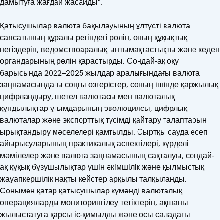
дамытуға жағдай жасайды".
Қатысушылар валюта бақылауының ұлтүсті валюта
саясатының құралы ретіндегі рөлін, оның құқықтық
негіздерін, ведомствоаралық ынтымақтастықты және кеден
органдарының рөлін қарастырды. Сондай-ақ оқу
барысында 2022–2025 жылдар аралығындағы валюта
заңнамасындағы соңғы өзгерістер, соның ішінде қаржылық
цифрландыру, шетел валютасы мен валюталық
құндылықтар ұғымдарының эволюциясы, цифрлық
валюталар және экспорттық түсімді қайтару талаптарын
ырықтандыру мәселелері қамтылды. Сыртқы сауда есеп
айырысуларының практикалық аспектілері, күрделі
мәмілелер және валюта заңнамасының сақталуы, сондай-
ақ құқық бұзушылықтар үшін әкімшілік және қылмыстық
жауапкершілік нақты кейстер арқылы талқыланды.
Сонымен қатар қатысушылар күмәнді валюталық
операцияларды мониторингілеу тетіктерін, ақшаны
жылыстатуға қарсы іс-қимылды және осы саладағы