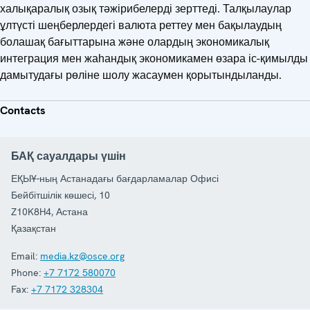
халықаралық озық тәжірибелерді зерттеді. Талқылаулар
ұлтүсті шеңберлердегі валюта реттеу мен бақылаудың
болашақ бағыттарына және олардың экономикалық
интеграция мен жаһандық экономикамен өзара іс-қимылды
дамытудағы рөліне шолу жасаумен қорытындыланды.
Contacts
БАҚ сауалдары үшін
ЕҚЫҰ-ның Астанадағы бағдарламалар Офисі
Бейбітшілік көшесі, 10
Z10K8H4
,
Астана
Қазақстан
Email:
media.kz@osce.org
Phone:
+7 7172 580070
Fax:
+7 7172 328304