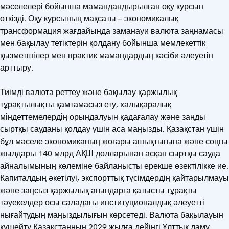
мәселелері бойынша мамандандырылған оқу курсын
өткізді. Оқу курсының мақсаты – экономикалық
трансформация жағдайында заманауи валюта заңнамасы
мен бақылау тетіктерін қолдану бойынша мемлекеттік
қызметшілер мен практик мамандардың кәсіби әлеуетін
арттыру.
Тиімді валюта реттеу және бақылау қаржылық
тұрақтылықты қамтамасыз ету, халықаралық
міндеттемелердің орындалуын қадағалау және заңды
сыртқы сауданы қолдау үшін аса маңызды. Қазақстан үшін
бұл мәселе экономиканың жоғары ашықтығына және соңғы
жылдары 140 млрд АҚШ долларынан асқан сыртқы сауда
айналымының көлеміне байланысты ерекше өзектілікке ие.
Капиталдың әкетілуі, экспорттық түсімдердің қайтарылмауы
және заңсыз қаржылық ағындарға қатысты тұрақты
тәуекелдер осы саладағы институционалдық әлеуетті
нығайтудың маңыздылығын көрсетеді. Валюта бақылауын
күшейту Қазақстанның 2029 жылға дейінгі Ұлттық даму