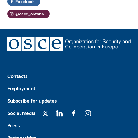
Facebook
@osce_astana
Footer
Contacts
Employment
Subscribe for updates
Social media
X
LinkedIn
Facebook
Instagram
Press
Partnerships