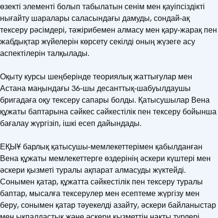
өзекті элементі болып табылатын сенім мен қауіпсіздікті
нығайту шаралары саласындағы дамуды, сондай-ақ
тексеру рәсімдері, тәжірибемен алмасу мен қару-жарақ пен
жабдықтар жүйелерін көрсету секілді оның жүзеге асу
аспектілерін талқылады.
Оқыту курсы шеңберінде теориялық жаттығулар мен
Астана маңындағы 36-шы десанттық-шабуылдаушы
бригадаға оқу тексеру сапары болды. Қатысушылар Вена
құжаты баптарына сәйкес сәйкестілік пен тексеру бойынша
бағалау жүргізіп, ішкі есеп дайындады.
ЕҚЫҰ барлық қатысушы-мемлекеттерімен қабылданған
Вена құжаты мемлекеттерге өздерінің әскери күштері мен
әскери қызметі туралы ақпарат алмасуды жүктейді.
Сонымен қатар, құжатта сәйкестілік пен тексеру туралы
баптар, мысалға тексерулер мен есептеме жүргізу мен
беру, сонымен қатар тәуекелді азайту, әскери байланыстар
мен ықпалдастық және әскери қызметтің нақты түрлері