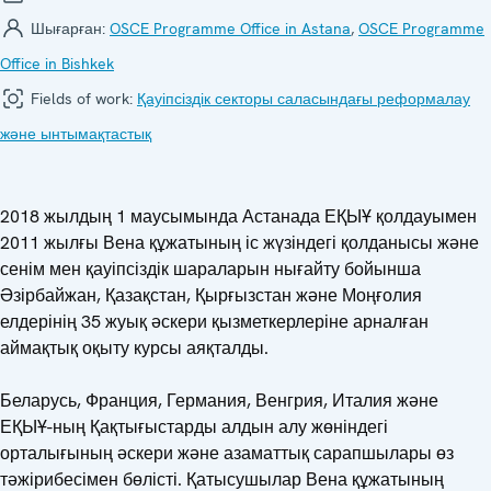
Шығарған:
OSCE Programme Office in Astana
,
OSCE Programme
Office in Bishkek
Fields of work:
Қауіпсіздік секторы саласындағы реформалау
және ынтымақтастық
2018 жылдың 1 маусымында Астанада ЕҚЫҰ қолдауымен
2011 жылғы Вена құжатының іс жүзіндегі қолданысы және
сенім мен қауіпсіздік шараларын нығайту бойынша
Әзірбайжан, Қазақстан, Қырғызстан және Моңғолия
елдерінің 35 жуық әскери қызметкерлеріне арналған
аймақтық оқыту курсы аяқталды.
Беларусь, Франция, Германия, Венгрия, Италия және
ЕҚЫҰ-ның Қақтығыстарды алдын алу жөніндегі
орталығының әскери және азаматтық сарапшылары өз
тәжірибесімен бөлісті. Қатысушылар Вена құжатының