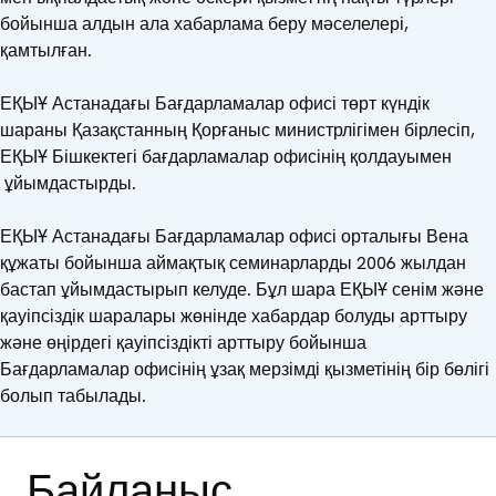
бойынша алдын ала хабарлама беру мәселелері,
қамтылған.
ЕҚЫҰ Астанадағы Бағдарламалар офисі төрт күндік
шараны Қазақстанның Қорғаныс министрлігімен бірлесіп,
ЕҚЫҰ Бішкектегі бағдарламалар офисінің қолдауымен
ұйымдастырды.
ЕҚЫҰ Астанадағы Бағдарламалар офисі орталығы Вена
құжаты бойынша аймақтық семинарларды 2006 жылдан
бастап ұйымдастырып келуде. Бұл шара ЕҚЫҰ сенім және
қауіпсіздік шаралары жөнінде хабардар болуды арттыру
және өңірдегі қауіпсіздікті арттыру бойынша
Бағдарламалар офисінің ұзақ мерзімді қызметінің бір бөлігі
болып табылады.
Байланыс