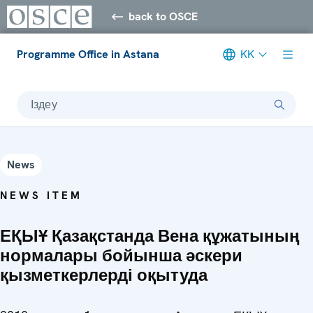
back to OSCE
Programme Office in Astana
KK
Іздеу
News
NEWS ITEM
ЕҚЫҰ Қазақстанда Вена құжатының
нормалары бойынша әскери
қызметкерлерді оқытуда