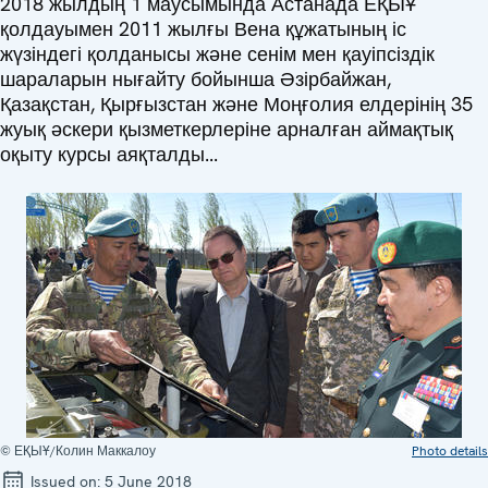
2018 жылдың 1 маусымында Астанада ЕҚЫҰ
қолдауымен 2011 жылғы Вена құжатының іс
жүзіндегі қолданысы және сенім мен қауіпсіздік
шараларын нығайту бойынша Әзірбайжан,
Қазақстан, Қырғызстан және Моңғолия елдерінің 35
жуық әскери қызметкерлеріне арналған аймақтық
оқыту курсы аяқталды...
© ЕҚЫҰ/Колин Маккалоу
Photo details
Issued on:
5 June 2018