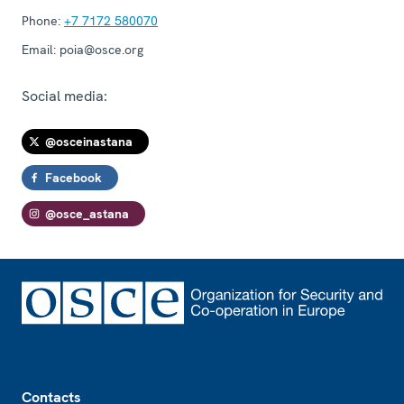
Phone:
+7 7172 580070
Email:
poia@osce.org
Social media:
@osceinastana
Facebook
@osce_astana
Footer
Contacts