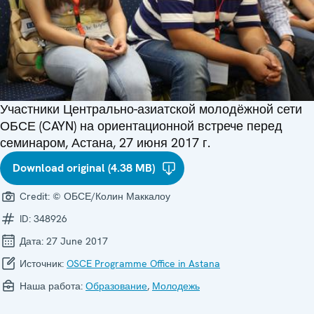
Участники Центрально-азиатской молодёжной сети
ОБСЕ (CAYN) на ориентационной встрече перед
семинаром, Астана, 27 июня 2017 г.
Download original (4.38 MB)
Credit:
© ОБСЕ/Колин Маккалоу
ID:
348926
Дата:
27 June 2017
Источник:
OSCE Programme Office in Astana
Наша работа:
Образование
,
Молодежь