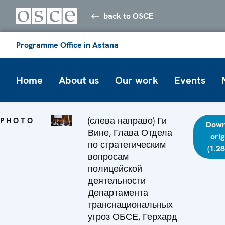
back to OSCE
Programme Office in Astana
Home
About us
Our work
Events
(слева направо) Ги
PHOTO
Down
Вине, Глава Отдела
orig
по стратегическим
(1.2
вопросам
полицейской
деятельности
Департамента
транснациональных
угроз ОБСЕ, Герхард