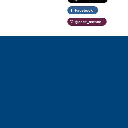
Facebook
@osce_astana