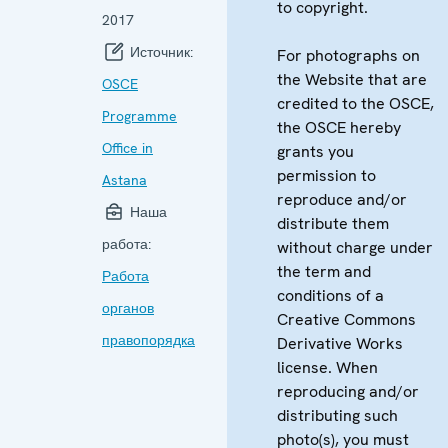
to copyright.
2017
Источник:
For photographs on
the Website that are
OSCE
credited to the OSCE,
Programme
the OSCE hereby
Office in
grants you
permission to
Astana
reproduce and/or
Наша
distribute them
работа:
without charge under
the term and
Работа
conditions of a
органов
Creative Commons
правопорядка
Derivative Works
license. When
reproducing and/or
distributing such
photo(s), you must