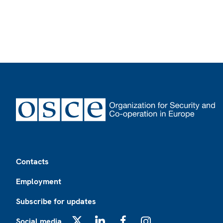
Footer
Contacts
Employment
Subscribe for updates
Social media
X
LinkedIn
Facebook
Instagram