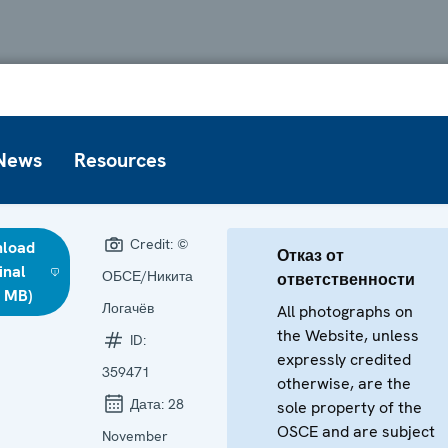
News
Resources
Credit:
©
load
Отказ от
inal
ОБСЕ/Никита
ответственности
8 MB)
Логачёв
All photographs on
the Website, unless
ID:
expressly credited
359471
otherwise, are the
Дата:
28
sole property of the
OSCE and are subject
November