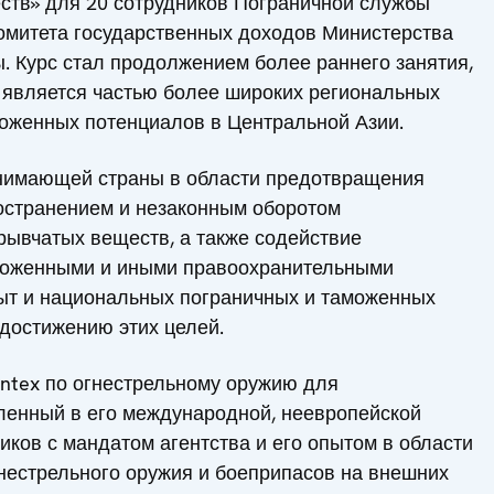
ств» для 20 сотрудников Пограничной службы
омитета государственных доходов Министерства
. Курс стал продолжением более раннего занятия,
и является частью более широких региональных
моженных потенциалов в Центральной Азии.
инимающей страны в области предотвращения
ространением и незаконным оборотом
рывчатых веществ, а также содействие
аможенными и иными правоохранительными
ыт и национальных пограничных и таможенных
 достижению этих целей.
ontex по огнестрельному оружию для
ленный в его международной, неевропейской
ников с мандатом агентства и его опытом в области
нестрельного оружия и боеприпасов на внешних