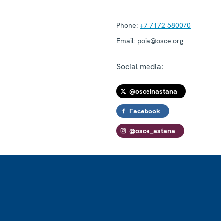
Phone:
+7 7172 580070
Email:
poia@osce.org
Social media:
@osceinastana
Facebook
@osce_astana