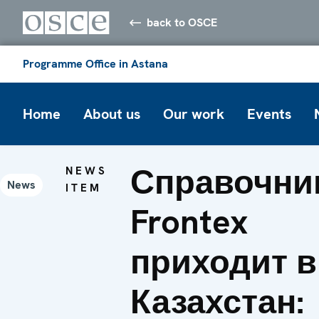
back to OSCE
Programme Office in Astana
Home
About us
Our work
Events
Справочни
NEWS
News
ITEM
Frontex
приходит в
Казахстан: