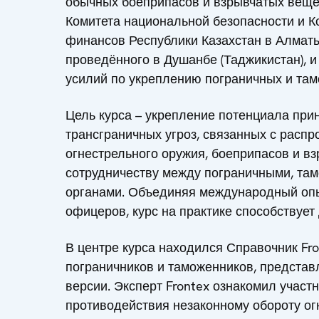
обычных боеприпасов и взрывчатых веще
Комитета национальной безопасности и К
финансов Республики Казахстан в Алматы
проведённого в Душанбе (Таджикистан), 
усилий по укреплению пограничных и та
Цель курса – укрепление потенциала пр
трансграничных угроз, связанных с расп
огнестрельного оружия, боеприпасов и вз
сотрудничеству между пограничными, т
органами. Объединяя международный оп
офицеров, курс на практике способствует
В центре курса находился Справочник Fr
пограничников и таможенников, представ
версии. Эксперт Frontex ознакомил участ
противодействия незаконному обороту ог