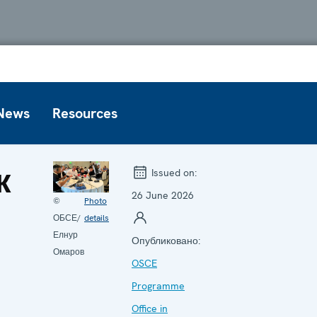
News
Resources
к
Issued on:
26 June 2026
©
Photo
ОБСЕ/
details
Елнур
Опубликовано:
Омаров
OSCE
Programme
Office in