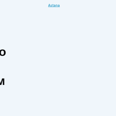
Astana
о
м