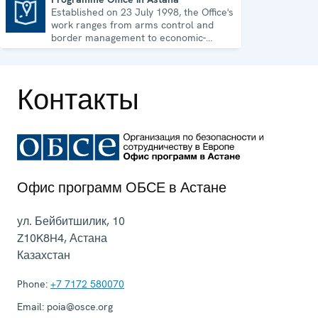
Established on 23 July 1998, the Office's
Programme Office in Astana
work ranges from arms control and
border management to economic-
environmental issues and human rights.
Контакты
Офис программ ОБСЕ в Астане
ул. Бейбитшилик, 10
Z10K8H4
,
Астана
Казахстан
Phone:
+7 7172 580070
Email:
poia@osce.org