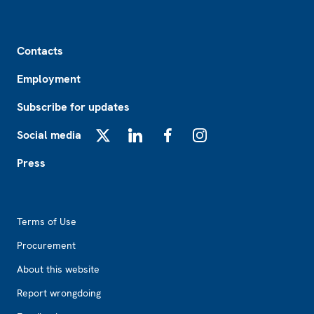
Footer
Contacts
Employment
Subscribe for updates
Social media
X
LinkedIn
Facebook
Instagram
Press
Footer2
Terms of Use
Procurement
About this website
Report wrongdoing