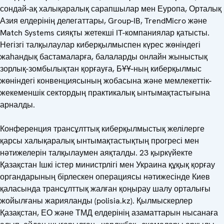
сондай-ақ халықаралық сарапшылар мен Еуропа, Орталық
Азия елдерінің делегаттары, Group-IB, TrendMicro және
Match Systems сияқты жетекші IT-компаниялар қатысты.
Негізгі талқылаулар киберқылмыспен күрес жөніндегі
жаһандық бастамаларға, балаларды онлайн жыныстық
зорлық-зомбылықтан қорғауға, БҰҰ-ның киберқылмыс
жөніндегі конвенциясының жобасына және мемлекеттік-
жекеменшік сектордың практикалық ынтымақтастығына
арналды.
Конференция трансұлттық киберқылмыстық желілерге
қарсы халықаралық ынтымақтастықтың прогресі мен
нәтижелерін талқылаумен аяқталды. 23 қыркүйекте
Қазақстан Ішкі істер министрлігі мен Украина құқық қорғау
органдарының бірлескен операциясы нәтижесінде Киев
қаласында трансұлттық жалған қоңырау шалу орталығы
жойылғаны жарияланды (polisia.kz). Қылмыскерлер
Қазақстан, ЕО және ТМД елдерінің азаматтарын нысанаға