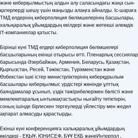
және киберқылмыстың алдын алу саласындағы жаңа сын-
қатерлерді шешу үшін маңызды алаңға айналды. Іс-шараға
ТМД елдерінің киберполиция бөлімшелерінің басшылары,
халықаралық ұйымдардың өкілдері және жетекші әлемдік
IT-компаниялар қатысты.
Бірінші күні ТМД елдері киберполиция бөлімшелері
басшыларының екінші отырысы өтті. Пленарлық сессиялар
барысында Әзербайжан, Армения, Беларусь, Қазақстан,
Қырғызстан, Ресей, Тәжікстан, Түрікменстан және
Өзбекстан ішкі істер министрліктерінің киберқұрылым
басшылары киберқылмыс үрдістері жөнінде ұлттық
баяндамалар ұсынып, үздік тәжірибелерімен бөлісті және
мемлекетаралық ынтымақтастықты нығайту тетіктерін,
соның ішінде бірлескен тергеулерді үйлестіру мен жедел
ақпарат алмасуды қарастырды.
Екінші күні конференцияға халықаралық ұйымдардың
өкілдері - ЕҚЫҰ, ЮНИСЕФ, БҰҰ ЕҚБ жәнеИнтерпол ,