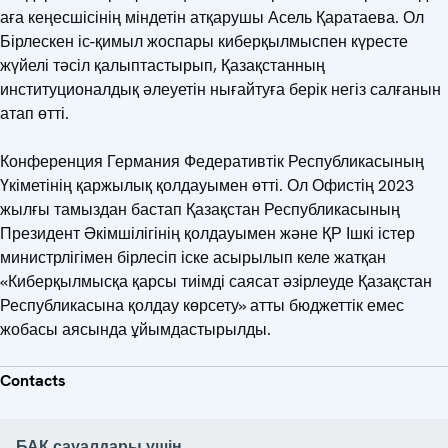
аға кеңесшісінің міндетін атқарушы Асель Қаратаева. Ол
Бірлескен іс-қимыл жоспары киберқылмыспен күресте
жүйелі тәсіл қалыптастырып, Қазақстанның
институционалдық әлеуетін нығайтуға берік негіз салғанын
атап өтті.
Конференция Германия Федеративтік Республикасының
Үкіметінің қаржылық қолдауымен өтті. Ол Офистің 2023
жылғы тамыздан бастап Қазақстан Республикасының
Президент Әкімшілігінің қолдауымен және ҚР Ішкі істер
министрлігімен бірлесіп іске асырылып келе жатқан
«Киберқылмысқа қарсы тиімді саясат әзірлеуде Қазақстан
Республикасына қолдау көрсету» атты бюджеттік емес
жобасы аясында ұйымдастырылды.
Contacts
БАҚ сауалдары үшін