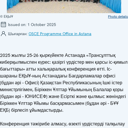
© ЕҚЫҰ
Photo details
Issued on:
1 October 2025
Шығарған:
OSCE Programme Office in Astana
2025 жылғы 25-26 қыркүйекте Астанада «Трансұлттық
киберқылмыспен күрес: қазіргі үрдістер мен қарсы іс-қимыл
бағыттары» атты халықаралық конференция өтті. Іс-
шараны ЕҚЫҰ-ның Астанадағы Бағдарламалар офисі
(бұдан әрі - Офисі) Қазақстан Республикасының Ішкі істер
министрлігімен, Біріккен Ұлттар Ұйымының Балалар қоры
(бұдан әрі - ЮНИСЕФ) және Есірткі және қылмыс жөніндегі
Біріккен Ұлттар Ұйымы басқармасымен (бұдан әрі - БҰҰ
ЕҚБ) бірлесіп ұйымдастырды.
Конференция тәжірибе алмасу, өзекті үрдістерді талқылау