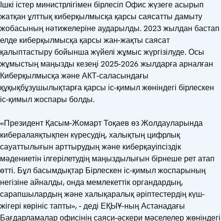
Ішкі істер министрлігімен бірлесіп Офис жүзеге асырып
жатқан ұлттық киберқылмысқа қарсы саясатты дамыту
жобасының нәтижелеріне аударылды. 2023 жылдан бастап
елде киберқылмысқа қарсы жан-жақты саясат
қалыптастыру бойынша жүйелі жұмыс жүргізілуде. Осы
жұмыстың маңызды кезеңі 2025-2026 жылдарға арналған
Киберқылмысқа және АКТ-саласындағы
құқықбұзушылықтарға қарсы іс-қимыл жөніндегі бірлескен
іс-қимыл жоспары болды.
«Президент Қасым-Жомарт Тоқаев өз Жолдауларында
кибералаяқтықпен күресудің, халықтың цифрлық
сауаттылығын арттырудың және киберқауіпсіздік
мәдениетін ілгерілетудің маңыздылығын бірнеше рет атап
өтті. Бұл басымдықтар Бірлескен іс-қимыл жоспарының
негізіне айналды, онда мемлекеттік органдардың,
сарапшылардың және халықаралық әріптестердің күш-
жігері көрініс тапты», - деді ЕҚЫҰ-ның Астанадағы
Бағдарламалар офисінің саяси-әскери мәселелер жөніндегі