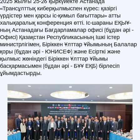
2025 жылғы 25-26 қыркүйекте Астанада
«Трансұлттық киберқылмыспен күрес: қазіргі
үрдістер мен қарсы іс-қимыл бағыттары» атты
халықаралық конференция өтті. Іс-шараны ЕҚЫҰ-
ның Астанадағы Бағдарламалар офисі (бұдан әрі -
Офисі) Қазақстан Республикасының Ішкі істер
министрлігімен, Біріккен Ұлттар Ұйымының Балалар
қоры (бұдан әрі - ЮНИСЕФ) және Есірткі және
қылмыс жөніндегі Біріккен Ұлттар Ұйымы
басқармасымен (бұдан әрі - БҰҰ ЕҚБ) бірлесіп
ұйымдастырды.