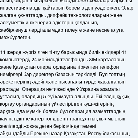
алып, ойдан шығарылған «чарджбэк» схемалары арқылы
инвестицияларды қайтарып береміз деп уәде еткен. Олар
жалған құжаттарды, дипфейк технологияларын және
әлеуметтік инженерия әдістерін қолданып,
жәбірленушілерді алымдар төлеуге және несие алуға
мәжбүрлеген.
11 жерде жүргізілген тінту барысында билік өкілдері 41
компьютерді, 24 мобильді телефонды, SIM карталарын
және Қазақстан операторларына тіркелген телефон
нөмірлері бар деректер базасын тәркіледі. Бұл топтың
әрекеттерінің әдейі және нысаналы түрде жасалғанын
растады. Операция нәтижесінде 9 Украина азаматы
ұсталып, олардың 5-еуі қамауға алынды. Екі елдің құқық
қорғау органдарының үйлестірілген күш-жігерінің
арқасында мүмкін болған бұл операция азаматтардың
қауіпсіздігіне қатер төндіретін трансұлттық қылмыстық
желілерді жоюға деген берік міндеттемені
айқындайды.Ерекше назар Қазақстан Республикасының