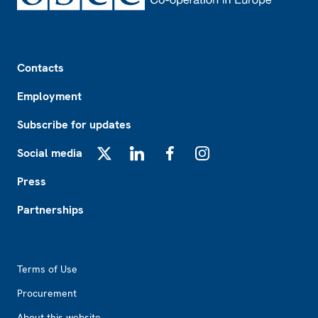
Footer
Contacts
Employment
Subscribe for updates
Social media
X
LinkedIn
Facebook
Instagram
Press
Partnerships
Footer2
Terms of Use
Procurement
About this website