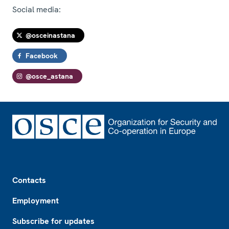
Social media:
@osceinastana
Facebook
@osce_astana
Footer
Contacts
Employment
Subscribe for updates