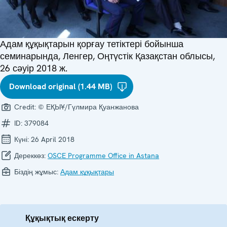
Адам құқықтарын қорғау тетіктері бойынша
семинарында, Ленгер, Оңтүстік Қазақстан облысы,
26 сәуір 2018 ж.
Download original (1.44 MB)
Credit:
© ЕҚЫҰ/Гүлмира Қуанжанова
ID:
379084
Күні:
26 April 2018
Дереккөз:
OSCE Programme Office in Astana
Біздің жұмыс:
Адам құқықтары
Құқықтық ескерту