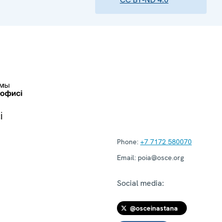
і
Phone:
+7 7172 580070
Email:
poia@osce.org
Social media:
@osceinastana