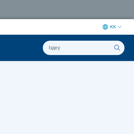
KK
Іздеу