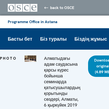
back to OSCE
Programme Office in Astana
Басты бет
Біз туралы
Біздің жұмыс
Алматыдағы
PHOTO
Downlo
адам саудасына
origina
қарсы күрес
(4.89 M
бойынша
семинарда
қатысушылардың
қорытынды
сөздері, Алматы,
6 қыркүйек 2019