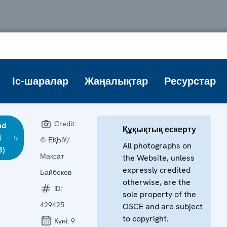
Іс-шаралар
Жаңалықтар
Ресурстар
Credit:
ad
Құқықтық ескерту
l
© ЕҚЫҰ/
All photographs on
B)
Мақсат
the Website, unless
expressly credited
Байбеков
otherwise, are the
ID:
sole property of the
429425
OSCE and are subject
to copyright.
Күні:
9