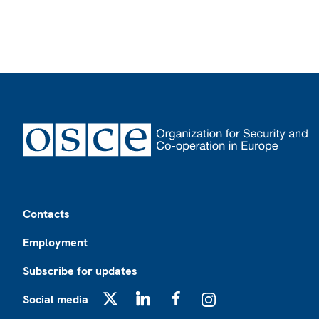
Footer
Contacts
Employment
Subscribe for updates
Social media
X
LinkedIn
Facebook
Instagram