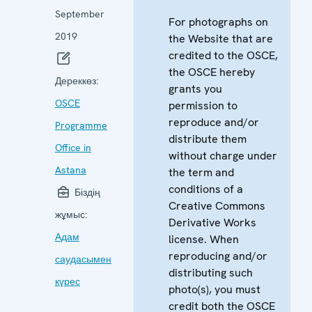
September
For photographs on
2019
the Website that are
credited to the OSCE,
the OSCE hereby
Дереккөз:
grants you
OSCE
permission to
reproduce and/or
Programme
distribute them
Office in
without charge under
Astana
the term and
conditions of a
Біздің
Creative Commons
жұмыс:
Derivative Works
Адам
license. When
reproducing and/or
саудасымен
distributing such
күрес
photo(s), you must
credit both the OSCE