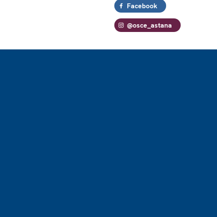
Facebook
@osce_astana