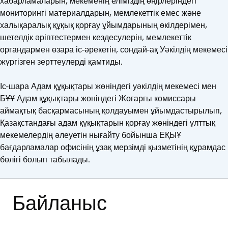
хабарламаларын, мекеменің еліміздің өңірлеріндегі
мониторингі материалдарын, мемлекеттік емес және
халықаралық құқық қорғау ұйымдарының өкілдерімен,
шетелдік әріптестермен кездесулерін, мемлекеттік
органдармен өзара іс-әрекетін, сондай-ақ Уәкілдің мекемесі
жүргізген зерттеулерді қамтиды.
Іс-шара Адам құқықтары жөніндегі уәкілдің мекемесі мен
БҰҰ Адам құқықтары жөніндегі Жоғарғы комиссары
аймақтық басқармасының қолдауымен ұйымдастырылып,
Қазақстандағы адам құқықтарын қорғау жөніндегі ұлттық
мекемелердің әлеуетін нығайту бойынша ЕҚЫҰ
бағдарламалар офисінің ұзақ мерзімді қызметінің құрамдас
бөлігі болып табылады.
Байланыс