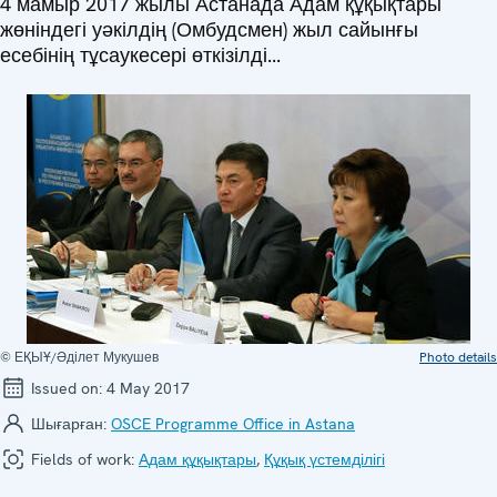
4 мамыр 2017 жылы Астанада Адам құқықтары
жөніндегі уәкілдің (Омбудсмен) жыл сайынғы
есебінің тұсаукесері өткізілді...
© ЕҚЫҰ/Әділет Мукушев
Photo details
Issued on:
4 May 2017
Шығарған:
OSCE Programme Office in Astana
Fields of work:
Адам құқықтары
,
Құқық үстемділігі