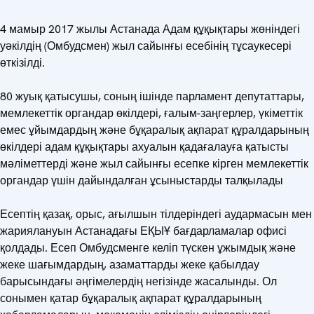
4 мамыр 2017 жылы Астанада Адам құқықтары жөніндегі
уәкілдің (Омбудсмен) жыл сайынғы есебінің тұсаукесері
өткізілді.
80 жуық қатысушы, соның ішінде парламент депутаттары,
мемлекеттік органдар өкілдері, ғалым-заңгерлер, үкіметтік
емес ұйымдардың және бұқаралық ақпарат құралдарының
өкілдері адам құқықтары ахуалын қадағалауға қатысты
мәліметтерді және жыл сайынғы есепке кірген мемлекеттік
органдар үшін дайындалған ұсыныстарды талқылады
Есептің қазақ, орыс, ағылшын тілдеріндегі аудармасын мен
жариялануын Астанадағы ЕҚЫҰ бағдарламалар офисі
қолдады. Есеп Омбудсменге келіп түскен ұжымдық және
жеке шағымдардың, азаматтарды жеке қабылдау
барысындағы әңгімелердің негізінде жасалынды. Ол
сонымен қатар бұқаралық ақпарат құралдарының