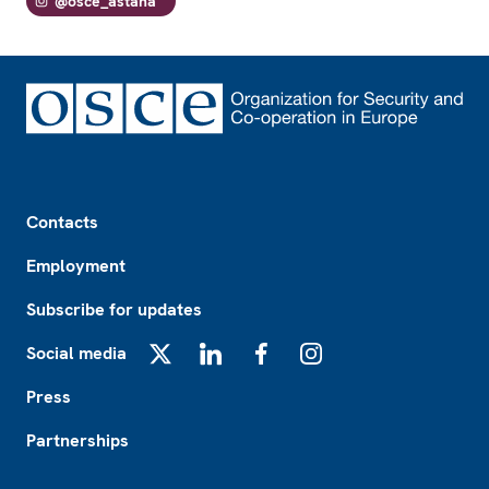
@osce_astana
Footer
Contacts
Employment
Subscribe for updates
Social media
X
LinkedIn
Facebook
Instagram
Press
Partnerships