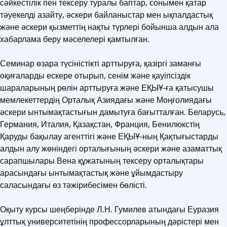
сәйкестілік пен тексеру туралы баптар, сонымен қатар
тәуекелді азайту, әскери байланыстар мен ықпалдастық
және әскери қызметтің нақты түрлері бойынша алдын ала
хабарлама беру мәселелері қамтылған.
Семинар өзара түсіністікті арттыруға, қазіргі заманғы
оқиғаларды ескере отырып, сенім және қауіпсіздік
шараларының рөлін арттыруға және ЕҚЫҰ-ға қатысушы
мемлекеттердің Орталық Азиядағы және Моңғолиядағы
әскери ынтымақтастығын дамытуға бағытталған. Беларусь,
Германия, Италия, Қазақстан, Франция, Бенилюкстің
Қаруды бақылау агенттігі және ЕҚЫҰ-ның Қақтығыстарды
алдын алу жөніндегі орталығының әскери және азаматтық
сарапшылары Вена құжатының тексеру орталықтары
арасындағы ынтымақтастық және ұйымдастыру
саласындағы өз тәжірибесімен бөлісті.
Оқыту курсы шеңберінде Л.Н. Гумилев атындағы Еуразия
ұлттық университетінің профессорларының дәрістері мен