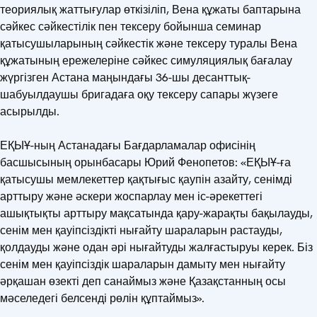
теориялық жаттығулар өткізіліп, Вена құжаты баптарына
сәйкес сәйкестілік пен тексеру бойынша семинар
қатысушыларының сәйкестік және тексеру туралы Вена
құжатының ережелеріне сәйкес симуляциялық бағалау
жүргізген Астана маңындағы 36-шы десанттық-
шабуылдаушы бригадаға оқу тексеру сапары жүзеге
асырылды.
ЕҚЫҰ-ның Астанадағы Бағдарламалар офисінің
басшысының орынбасары Юрий Фенопетов: «ЕҚЫҰ-ға
қатысушы мемлекеттер қақтығыс қаупін азайту, сенімді
арттыру және әскери жоспарлау мен іс-әрекеттегі
ашықтықты арттыру мақсатында қару-жарақты бақылауды,
сенім мен қауіпсіздікті нығайту шараларын растауды,
қолдауды және одан әрі нығайтуды жалғастыруы керек. Біз
сенім мен қауіпсіздік шараларын дамыту мен нығайту
әрқашан өзекті деп санаймыз және Қазақстанның осы
мәселедегі белсенді рөлін құптаймыз».