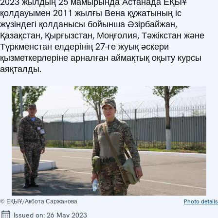
2023 жылдың 25 мамырында Астанада ЕҚЫҰ
қолдауымен 2011 жылғы Вена құжатының іс
жүзіндегі қолданысы бойынша Әзірбайжан,
Қазақстан, Қырғызстан, Моңғолия, Тәжікстан және
Түркменстан елдерінің 27-ге жуық әскери
қызметкерлеріне арналған аймақтық оқыту курсы
аяқталды.
© ЕҚЫҰ/Акбота Саржанова
Photo details
Issued on:
26 May 2023