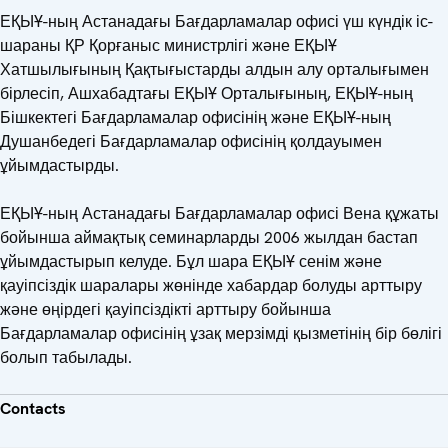
ЕҚЫҰ-ның Астанадағы Бағдарламалар офисі үш күндік іс-
шараны ҚР Қорғаныс министрлігі және ЕҚЫҰ
Хатшылығының Қақтығыстарды алдын алу орталығымен
бірлесіп, Ашхабадтағы ЕҚЫҰ Орталығының, ЕҚЫҰ-ның
Бішкектегі Бағдарламалар офисінің және ЕҚЫҰ-ның
Душанбедегі Бағдарламалар офисінің қолдауымен
ұйымдастырды.
ЕҚЫҰ-ның Астанадағы Бағдарламалар офисі Вена құжаты
бойынша аймақтық семинарларды 2006 жылдан бастап
ұйымдастырып келуде. Бұл шара ЕҚЫҰ сенім және
қауіпсіздік шаралары жөнінде хабардар болуды арттыру
және өңірдегі қауіпсіздікті арттыру бойынша
Бағдарламалар офисінің ұзақ мерзімді қызметінің бір бөлігі
болып табылады.
Contacts