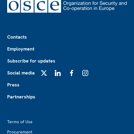
Footer
Contacts
Employment
Subscribe for updates
Social media
X
LinkedIn
Facebook
Instagram
Press
Partnerships
Footer2
Terms of Use
Procurement