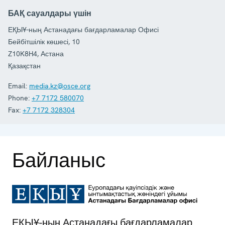
БАҚ сауалдары үшін
ЕҚЫҰ-ның Астанадағы бағдарламалар Офисі
Бейбітшілік көшесі, 10
Z10K8H4
,
Астана
Қазақстан
Email:
media.kz@osce.org
Phone:
+7 7172 580070
Fax:
+7 7172 328304
Байланыс
ЕҚЫҰ-ның Астанадағы бағдарламалар