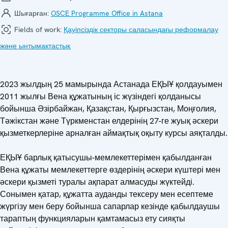
Шығарған:
OSCE Programme Office in Astana
Fields of work:
Қауіпсіздік секторы саласындағы реформалау
және ынтымақтастық
2023 жылдың 25 мамырында Астанада ЕҚЫҰ қолдауымен
2011 жылғы Вена құжатының іс жүзіндегі қолданысы
бойынша Әзірбайжан, Қазақстан, Қырғызстан, Моңғолия,
Тәжікстан және Түркменстан елдерінің 27-ге жуық әскери
қызметкерлеріне арналған аймақтық оқыту курсы аяқталды.
ЕҚЫҰ барлық қатысушы-мемлекеттерімен қабылданған
Вена құжаты мемлекеттерге өздерінің әскери күштері мен
әскери қызметі туралы ақпарат алмасуды жүктейді.
Сонымен қатар, құжатта ауданды тексеру мен есептеме
жүргізу мен беру бойынша сапарлар кезінде қабылдаушы
тараптың функцияларын қамтамасыз ету сияқты